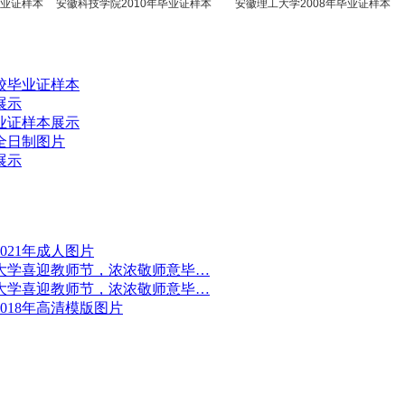
样本
安徽科技学院2010年毕业证样本
安徽理工大学2008年毕业证样本
安
校毕业证样本
展示
业证样本展示
全日制图片
展示
021年成人图片
大学喜迎教师节，浓浓敬师意毕…
大学喜迎教师节，浓浓敬师意毕…
018年高清模版图片